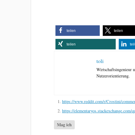
teilen
teilen
teilen
tei
toli
Wirtschaftsingenieur
Nutzerorientierung.
https://www.reddit.com/r/Crostini/comme
https://elementaryos.stackexchange.com/q
Mag ich