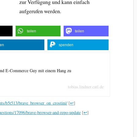
zur Verfügung und kann einfach
aufgerufen werden.
teilen
teilen
len
spenden
 und E-Commerce Guy mit einem Hang zu
tobias.lindner.catl.de
nts/b5t513/brave_browser_on_crostini/
[
↩
]
uestions/17096/brave-browser-and-repo-update
[
↩
]