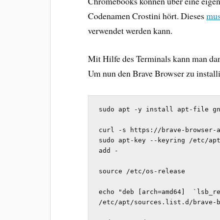
Chromebooks können über eine eigen
Codenamen Crostini hört. Dieses
mus
verwendet werden kann.
Mit Hilfe des Terminals kann man da
Um nun den Brave Browser zu installi
sudo apt -y install apt-file gn
curl -s https://brave-browser-a
sudo apt-key --keyring /etc/apt
add -

source /etc/os-release

echo "deb [arch=amd64]  `lsb_re
/etc/apt/sources.list.d/brave-b