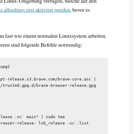
e Linux-Umgebung verfügen, welche auf den
s allerdings erst aktiviert werden
, bevor es
nn fast wie einem normalen Linuxsystem arbeiten.
eren sind folgende Befehle notwendig:
upg2

pt-release.s3.brave.com/brave-core.asc | 
/trusted.gpg.d/brave-browser-release.gpg 
lease -sc` main" | sudo tee 
rowser-release-`lsb_release -sc`.list
