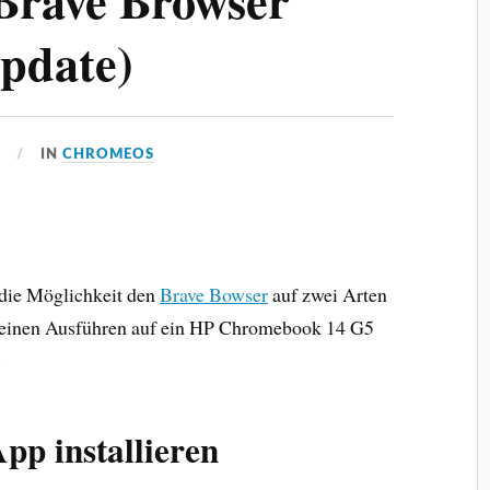
rave Browser
Update)
9
IN
CHROMEOS
die Möglichkeit den
Brave Bowser
auf zwei Arten
n meinen Ausführen auf ein HP Chromebook 14 G5
.
pp installieren