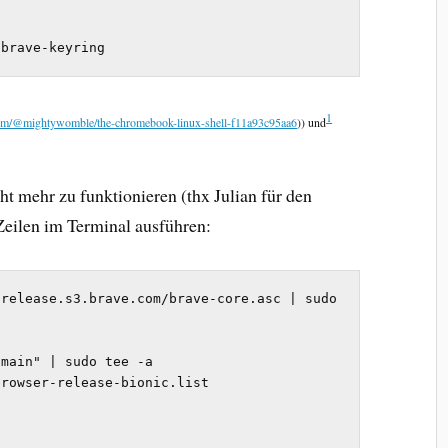
 brave-keyring
1
com/@mightywomble/the-chromebook-linux-shell-f11a93c95aa6
)) und
ht mehr zu funktionieren (thx Julian für den
 Zeilen im Terminal ausführen:
release.s3.brave.com/brave-core.asc | sudo 
main" | sudo tee -a 
rowser-release-bionic.list
