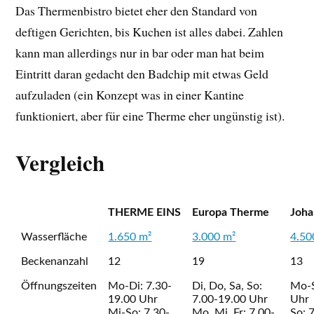
Das Thermenbistro bietet eher den Standard von
deftigen Gerichten, bis Kuchen ist alles dabei. Zahlen
kann man allerdings nur in bar oder man hat beim
Eintritt daran gedacht den Badchip mit etwas Geld
aufzuladen (ein Konzept was in einer Kantine
funktioniert, aber für eine Therme eher ungünstig ist).
Vergleich
THERME EINS
Europa Therme
Joh
Wasserfläche
1.650 m²
3.000 m²
4.50
Beckenanzahl
12
19
13
Öffnungszeiten
Mo-Di: 7.30-
Di, Do, Sa, So:
Mo-S
19.00 Uhr
7.00-19.00 Uhr
Uhr
Mi-So: 7.30-
Mo, Mi, Fr: 7.00-
So: 