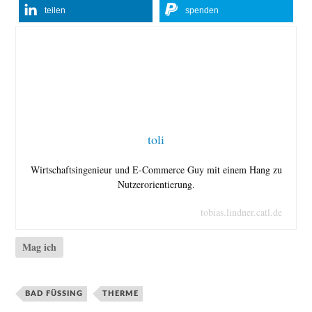
teilen
spenden
toli
Wirtschaftsingenieur und E-Commerce Guy mit einem Hang zu
Nutzerorientierung.
tobias.lindner.catl.de
Mag ich
BAD FÜSSING
THERME