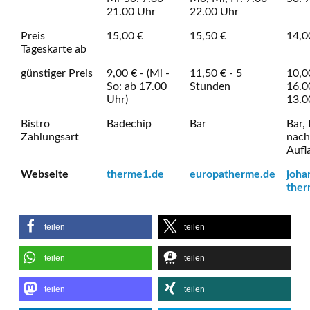
21.00 Uhr
22.00 Uhr
Preis
15,00 €
15,50 €
14,0
Tageskarte ab
günstiger Preis
9,00 € - (Mi -
11,50 € - 5
10,0
So: ab 17.00
Stunden
16.0
Uhr)
13.0
Bistro
Badechip
Bar
Bar,
Zahlungsart
nach
Aufl
Webseite
therme1.de
europatherme.de
joha
ther
teilen
teilen
teilen
teilen
teilen
teilen