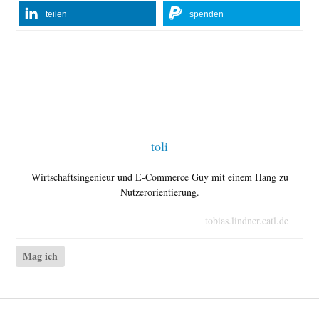
teilen
spenden
toli
Wirtschaftsingenieur und E-Commerce Guy mit einem Hang zu
Nutzerorientierung.
tobias.lindner.catl.de
Mag ich