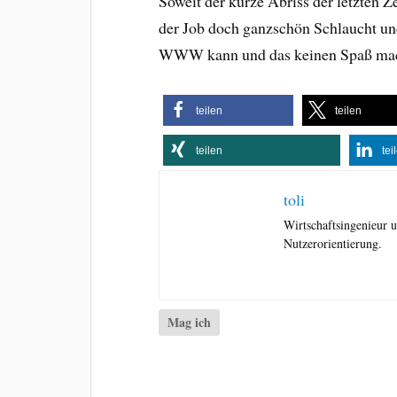
Soweit der kurze Abriss der letzten Z
der Job doch ganzschön Schlaucht und
WWW kann und das keinen Spaß mac
teilen
teilen
teilen
tei
toli
Wirtschaftsingenieur
Nutzerorientierung.
Mag ich