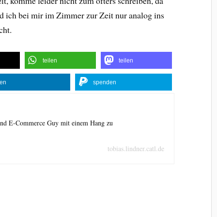
eit, komme leider nicht zum öfters schreiben, da
 ich bei mir im Zimmer zur Zeit nur analog ins
ht.
teilen
teilen
len
spenden
 und E-Commerce Guy mit einem Hang zu
tobias.lindner.catl.de