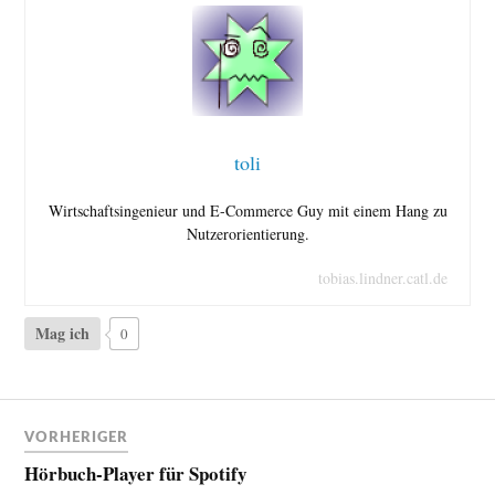
toli
Wirtschaftsingenieur und E-Commerce Guy mit einem Hang zu
Nutzerorientierung.
tobias.lindner.catl.de
Mag ich
0
VORHERIGER
Hörbuch-Player für Spotify