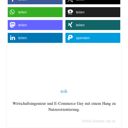
teilen
teilen
teilen
teilen
teilen
spenden
toli
Wirtschaftsingenieur und E-Commerce Guy mit einem Hang zu
Nutzerorientierung.
tobias.lindner.catl.de