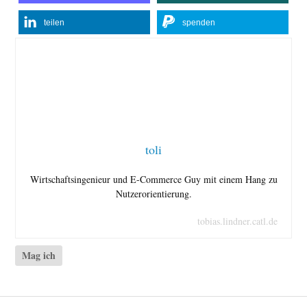
teilen
spenden
toli
Wirtschaftsingenieur und E-Commerce Guy mit einem Hang zu
Nutzerorientierung.
tobias.lindner.catl.de
Mag ich