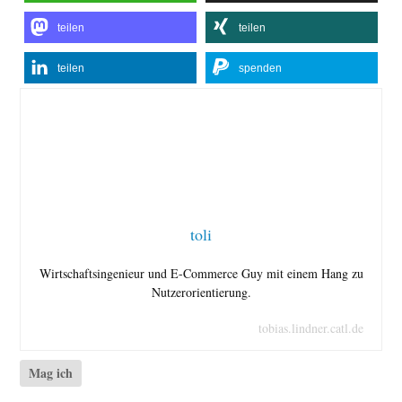
teilen
teilen
teilen
spenden
toli
Wirtschaftsingenieur und E-Commerce Guy mit einem Hang zu
Nutzerorientierung.
tobias.lindner.catl.de
Mag ich