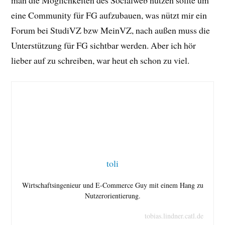
man die Möglichkeiten des Socialweb nutzen sollte um
eine Community für FG aufzubauen, was nützt mir ein
Forum bei StudiVZ bzw MeinVZ, nach außen muss die
Unterstützung für FG sichtbar werden. Aber ich hör
lieber auf zu schreiben, war heut eh schon zu viel.
toli
Wirtschaftsingenieur und E-Commerce Guy mit einem Hang zu
Nutzerorientierung.
tobias.lindner.catl.de