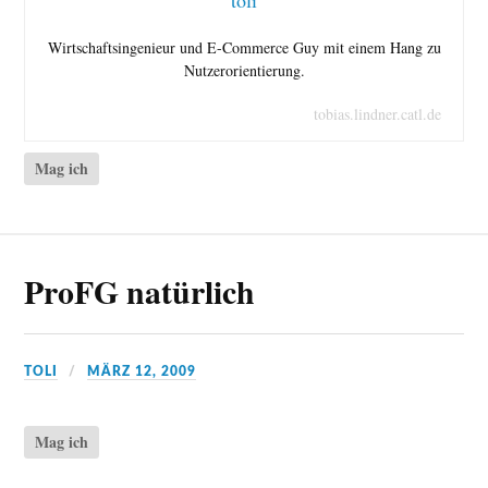
toli
Wirtschaftsingenieur und E-Commerce Guy mit einem Hang zu
Nutzerorientierung.
tobias.lindner.catl.de
Mag ich
ProFG natürlich
TOLI
MÄRZ 12, 2009
Mag ich